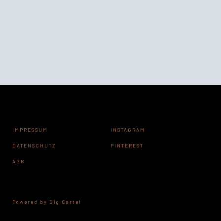
IMPRESSUM
INSTAGRAM
DATENSCHUTZ
PINTEREST
AGB
Powered by Big Cartel